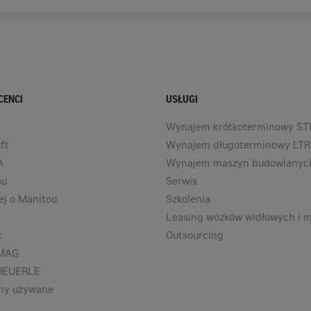
CENCI
USŁUGI
Wynajem krótkoterminowy ST
ft
Wynajem długoterminowy LTR
A
Wynajem maszyn budowlanyc
ou
Serwis
ej o Manitou
Szkolenia
Leasing wózków widłowych i 
t
Outsourcing
AMAG
CHEUERLE
ny używane