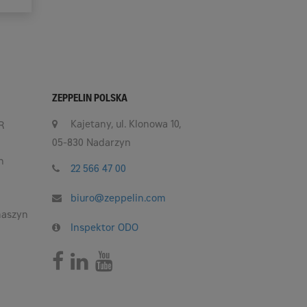
ZEPPELIN POLSKA
Kajetany, ul. Klonowa 10,
R
05-830 Nadarzyn
h
22 566 47 00
biuro@zeppelin.com
maszyn
Inspektor ODO