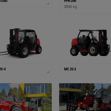
130D
PPK-200
2000 kg
25-4
MC 25-2