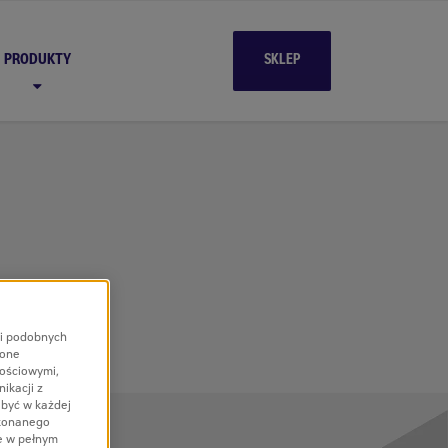
PRODUKTY
SKLEP
 i podobnych
 one
nościowymi,
ikacji z
 być w każdej
okonanego
e w pełnym