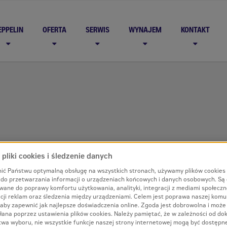
EPPELIN
OFERTA
SERWIS
WYNAJEM
KONTAKT
pliki cookies i śledzenie danych
ić Państwu optymalną obsługę na wszystkich stronach, używamy plików cookies
i do przetwarzania informacji o urządzeniach końcowych i danych osobowych. Są
wane do poprawy komfortu użytkowania, analityki, integracji z mediami społecz
cji reklam oraz śledzenia między urządzeniami. Celem jest poprawa naszej komun
aby zapewnić jak najlepsze doświadczenia online. Zgoda jest dobrowolna i może
łana poprzez ustawienia plików cookies. Należy pamiętać, że w zależności od d
twa wyboru, nie wszystkie funkcje naszej strony internetowej mogą być dostępn