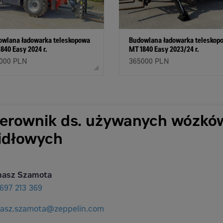
owlana ładowarka teleskopowa
Budowlana ładowarka teleskop
840 Easy 2024 r.
MT 1840 Easy 2023/24 r.
000 PLN
365000 PLN
ierownik ds. używanych wózkó
idłowych
asz Szamota
697 213 369
asz.szamota@zeppelin.com