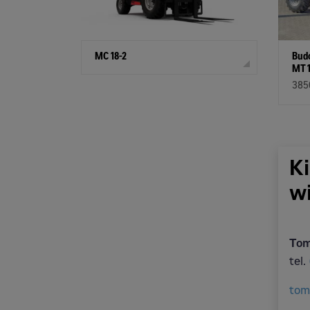
MC 18-2
Bud
MT 1
385
K
w
Tom
tel.
tom