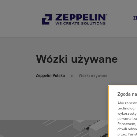
Z
Wózki używane
Zeppelin Polska
Wózki używane
Zgoda na 
Aby zapewn
technologi
wykorzysty
personaliza
Państwem, 
chwili odwo
przez Pańs