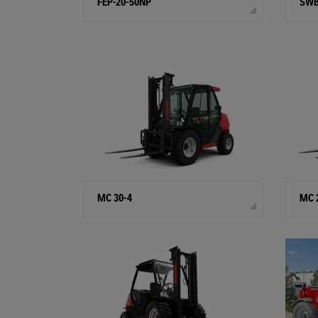
FEP-20-50NP
SWB
MC 30-4
MC 