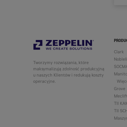
PRODU
Clark
Nobleli
Tworzymy rozwiązania, które
SOCM
maksymalizują zdolność produkcyjną
Manit
u naszych Klientów i redukują koszty
operacyjne.
Więc
Grove
Meclif
TII K
TII S
Maszy