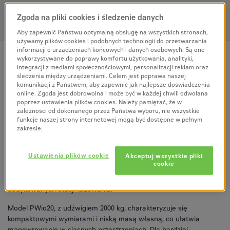
Zgoda na pliki cookies i śledzenie danych
Aby zapewnić Państwu optymalną obsługę na wszystkich stronach,
używamy plików cookies i podobnych technologii do przetwarzania
informacji o urządzeniach końcowych i danych osobowych. Są one
wykorzystywane do poprawy komfortu użytkowania, analityki,
integracji z mediami społecznościowymi, personalizacji reklam oraz
Elektryczne wózki paletowe CLARK z technologią litowo-jonową
śledzenia między urządzeniami. Celem jest poprawa naszej
komunikacji z Państwem, aby zapewnić jak najlepsze doświadczenia
to nowoczesne rozwiązania, które łączą kompaktową konstrukcję,
online. Zgoda jest dobrowolna i może być w każdej chwili odwołana
wysoką wydajność i niskie koszty eksploatacji.
Dzięki udźwigowi
poprzez ustawienia plików cookies. Należy pamiętać, że w
od 1,5 do 2 ton oraz możliwości ładowania z dowolnego gniazdka
zależności od dokonanego przez Państwa wyboru, nie wszystkie
230 V, wózki te są idealne do zastosowań w magazynach,
funkcje naszej strony internetowej mogą być dostępne w pełnym
centrach dystrybucyjnych oraz handlu detalicznym.
zakresie.
Modele takie jak WPio15 i WPio18 oferują odpowiednio udźwig
Ustawienia plików cookie
Akceptuj wszystkie pliki
1500 kg i 1800 kg, z prędkościami jazdy do 4,5 km/h i 5,5 km/h.
cookie
Wyposażone są w zintegrowane ładowarki, co umożliwia
ładowanie baterii w dowolnym miejscu, eliminując potrzebę
dedykowanych stacji ładowania.
Model PWio20, z udźwigiem 2000 kg, charakteryzuje się
kompaktowymi wymiarami i niską masą własną, co ułatwia