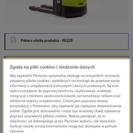
Pobierz ulotkę produktu - WLE20
Pobierz specyfikację produktu - WLE20
Zgoda na pliki cookies i śledzenie danych
Aby zapewnić Państwu optymalną obsługę na wszystkich stronach,
używamy plików cookies i podobnych technologii do przetwarzania
informacji o urządzeniach końcowych i danych osobowych. Są one
WLE20
wykorzystywane do poprawy komfortu użytkowania, analityki,
integracji z mediami społecznościowymi, personalizacji reklam oraz
śledzenia między urządzeniami. Celem jest poprawa naszej
Elektryczny wózek paletowy niskiego podnoszenia WLE20
komunikacji z Państwem, aby zapewnić jak najlepsze doświadczenia
online. Zgoda jest dobrowolna i może być w każdej chwili odwołana
Elektryczne podnoszenie i jazda
poprzez ustawienia plików cookies. Należy pamiętać, że w
Udźwig: 2000 kg
zależności od dokonanego przez Państwa wyboru, nie wszystkie
funkcje naszej strony internetowej mogą być dostępne w pełnym
zakresie.