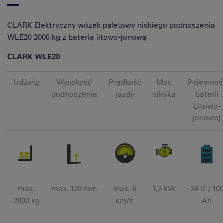
CLARK Elektryczny wózek paletowy niskiego podnoszenia
WLE20 2000 kg z baterią litowo-jonową
CLARK WLE20
Udźwig
Wysokość
Prędkość
Moc
Pojemnoś
podnoszenia
jazdy
silnika
baterii
Litowo-
jonowej
max.
max. 120 mm
max. 6
1,2 kW
24 V / 10
2000 kg
km/h
Ah