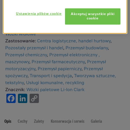
Zapytaj o produkt
Ustawienia plików cookie
Akceptuj wszystkie pliki
cookie
Producent:
Clark
Kategorie:
Elektryczne wózki paletowe Li-Ion
,
Nowe
,
Wózki widłowe
Zastosowanie:
Centra logistyczne, handel hurtowy
,
Pozostały przemysł i handel
,
Przemysł budowlany
,
Przemysł chemiczny
,
Przemysł elektroniczny ,
maszynowy
,
Przemysł farmaceutyczny
,
Przemysł
motoryzacyjny
,
Przemysł papierniczy
,
Przemysł
spożywczy
,
Transport i spedycja
,
Tworzywa sztuczne,
tekstylny
,
Usługi komunalne, recykling
Znacznik:
Wózki paletowe Li-Ion Clark
Facebook
LinkedIn
Copy
Link
Opis
Cechy
Zalety
Konserwacja i serwis
Galeria