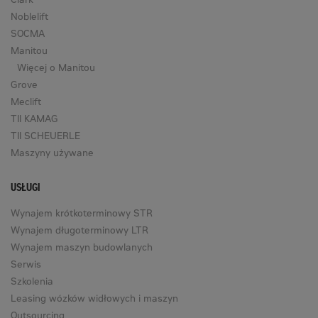
Clark
Noblelift
SOCMA
Manitou
Więcej o Manitou
Grove
Meclift
TII KAMAG
TII SCHEUERLE
Maszyny używane
USŁUGI
Wynajem krótkoterminowy STR
Wynajem długoterminowy LTR
Wynajem maszyn budowlanych
Serwis
Szkolenia
Leasing wózków widłowych i maszyn
Outsourcing