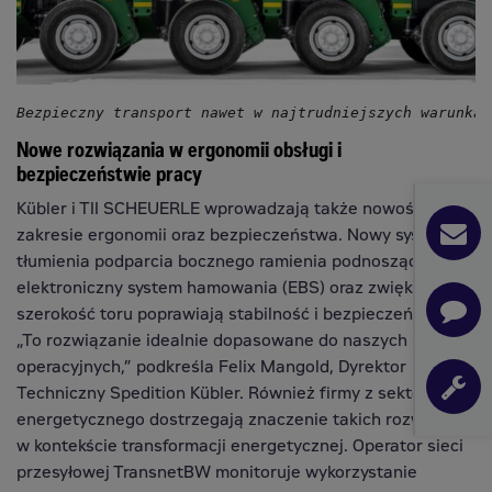
Bezpieczny transport nawet w najtrudniejszych warunkac
Nowe rozwiązania w ergonomii obsługi i
bezpieczeństwie pracy
Kübler i TII SCHEUERLE wprowadzają także nowości w
zakresie ergonomii oraz bezpieczeństwa. Nowy system
tłumienia podparcia bocznego ramienia podnoszącego,
elektroniczny system hamowania (EBS) oraz zwiększona
szerokość toru poprawiają stabilność i bezpieczeństwo. –
„To rozwiązanie idealnie dopasowane do naszych potrzeb
operacyjnych,” podkreśla Felix Mangold, Dyrektor
Techniczny Spedition Kübler. Również firmy z sektora
energetycznego dostrzegają znaczenie takich rozwiązań
w kontekście transformacji energetycznej. Operator sieci
przesyłowej TransnetBW monitoruje wykorzystanie