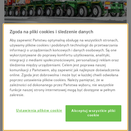
Zgoda na pliki cookies i śledzenie danych
W ścisłej współpracy ze Spedition Kübler,
TII SCHEUERLE
Aby zapewnić Państwu optymalną obsługę na wszystkich stronach,
opracował pokład z dźwigarem bocznym, który dzięki
używamy plików cookies i podobnych technologii do przetwarzania
informacji o urządzeniach końcowych i danych osobowych. Są one
specjalnie zaprojektowanym sprzęgom został stworzony
wykorzystywane do poprawy komfortu użytkowania, analityki,
specjalnie do transportu transformatorów.
Dzięki niskiej
integracji z mediami społecznościowymi, personalizacji reklam oraz
masie własnej, STB 320 może osiągnąć nacisk na oś 12
śledzenia między urządzeniami. Celem jest poprawa naszej
komunikacji z Państwem, aby zapewnić jak najlepsze doświadczenia
ton przy ładowności 320 ton w największej konfiguracji
online. Zgoda jest dobrowolna i może być w każdej chwili odwołana
zestawu.
Skraca to czas zatwierdzania i zmniejsza
poprzez ustawienia plików cookies. Należy pamiętać, że w
zależności od dokonanego przez Państwa wyboru, nie wszystkie
wysiłek dostawcy usług logistycznych w zakresie
funkcje naszej strony internetowej mogą być dostępne w pełnym
transportu ciężkich ładunków, ponieważ złożone i
zakresie.
kosztowne przeliczenia i inspekcje mostów nie są już
konieczne przy tak niskich obciążeniach osi.
W rezultacie
Ustawienia plików cookie
Akceptuj wszystkie pliki
sprawia to, że nowy pokład boczny SCHEUERLE to
cookie
przełom w transporcie ciężkim i kluczowe narzędzie
wspierające transformację energetyczną.