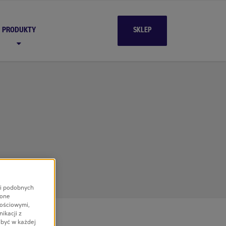
PRODUKTY
SKLEP
 i podobnych
 one
nościowymi,
ikacji z
 być w każdej