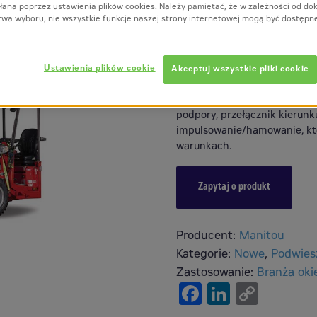
łana poprzez ustawienia plików cookies. Należy pamiętać, że w zależności od d
TMM 20
twa wyboru, nie wszystkie funkcje naszej strony internetowej mogą być dostępn
Duża wysokość podnoszenia, a
napędne powodują, że wózek
Ustawienia plików cookie
Akceptuj wszystkie pliki cookie
podczas pracy na wszystkich
stabilności oraz większego 
podpory, przełącznik kierunk
impulsowanie/hamowanie, kt
warunkach.
Zapytaj o produkt
Producent:
Manitou
Kategorie:
Nowe
,
Podwies
Zastosowanie:
Branża oki
Facebook
LinkedI
Copy
Link