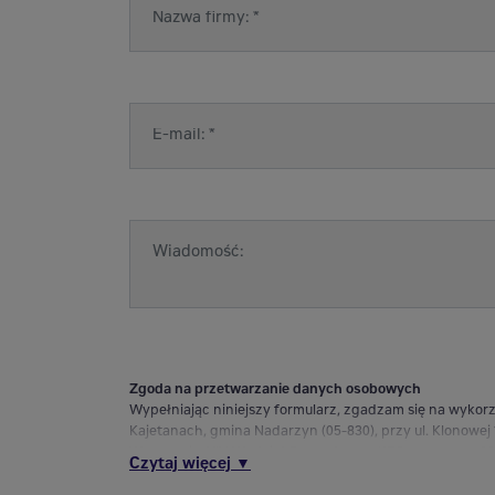
Zgoda na przetwarzanie danych osobowych
Wypełniając niniejszy formularz, zgadzam się na wykor
Kajetanach, gmina Nadarzyn (05-830), przy ul. Klonowe
Warszawie, XIV Wydział Gospodarczy KRS o numerze 0000
Czytaj więcej ▼
wiadomości biznesowych i zaproszeń na imprezy organi