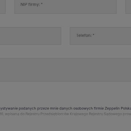
zystywanie podanych przeze mnie danych osobowych firmie Zeppelin Polska
j 10, wpisaną do Rejestru Przedsiębiorców Krajowego Rejestru Sądowego pr
148847, NIP 5213224223, REGON: 015292070, (zwanym dalej "Zeppelin"),w cel
zowane przez Zeppelin, w tym wysyłania wiadomości handlowych drogą ele