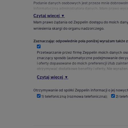
Podanie danych osobowych jest przeze mnie dobrowolne
informatyczną administratora danych. Mam prawo wyc
Czytaj więcej ▼
Mam prawo żądania od Zeppelin dostępu do moich danych
wniesienia skargi do organu nadzorczego.
Zaznaczając odpowiednie pola poniżej wyrażam także 
Przetwarzanie przez firmę Zeppelin moich danych o
znaczący sposób (automatyczne podejmowanie decyzji
i oferty dopasowane do moich preferencji i/lub zain
otrzymywać dodatkowe benefity i oferty. Nie wyrażeni
świadomy, że w takim wypadku Zeppelin może nie zao
Czytaj więcej ▼
Otrzymywanie od spółki Zeppelin informacji o jej nowy
1) telefoniczną (rozmowa telefoniczna);
2) tele