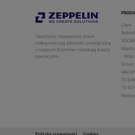
PRODU
Clark
Nobleli
Tworzymy rozwiązania, które
SOCM
maksymalizują zdolność produkcyjną
Manit
u naszych Klientów i redukują koszty
operacyjne.
Więc
Grove
Meclif
TII K
TII S
Maszy
Polityka prywatności
Cookies