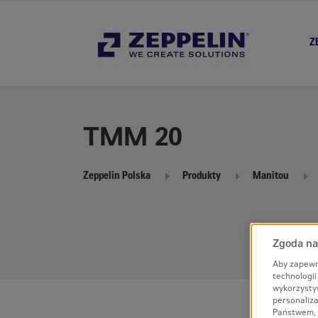
Z
TMM 20
Zeppelin Polska
Produkty
Manitou
Zgoda na 
Aby zapewn
technologi
wykorzysty
personaliza
Państwem, 