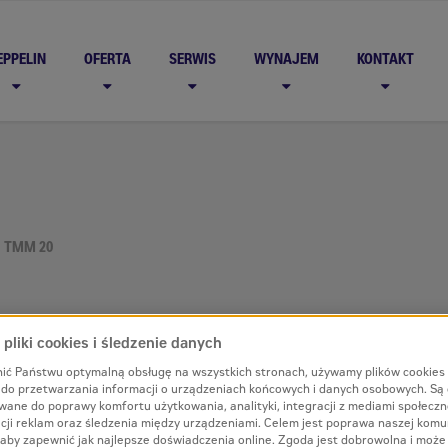
EPPELIN
OFERTA
SERWIS
WYNAJEM
KONTAKT
TMM 20
pliki cookies i śledzenie danych
ić Państwu optymalną obsługę na wszystkich stronach, używamy plików cookies
i do przetwarzania informacji o urządzeniach końcowych i danych osobowych. Są
wane do poprawy komfortu użytkowania, analityki, integracji z mediami społecz
cji reklam oraz śledzenia między urządzeniami. Celem jest poprawa naszej komun
aby zapewnić jak najlepsze doświadczenia online. Zgoda jest dobrowolna i może