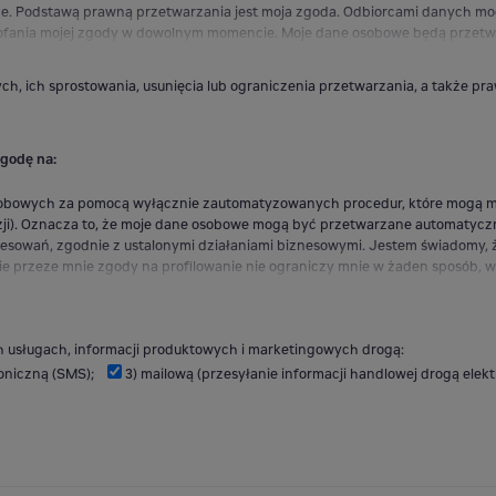
. Podstawą prawną przetwarzania jest moja zgoda. Odbiorcami danych mog
ofania mojej zgody w dowolnym momencie. Moje dane osobowe będą przetw
, ich sprostowania, usunięcia lub ograniczenia przetwarzania, a także p
zgodę na:
sobowych za pomocą wyłącznie zautomatyzowanych procedur, które mogą mi
). Oznacza to, że moje dane osobowe mogą być przetwarzane automatyczni
teresowań, zgodnie z ustalonymi działaniami biznesowymi. Jestem świadomy
e przeze mnie zgody na profilowanie nie ograniczy mnie w żaden sposób, w k
ferować mi pewnych korzyści i benefitów.
ch usługach, informacji produktowych i marketingowych drogą:
foniczną (SMS);
3) mailową (przesyłanie informacji handlowej drogą elek