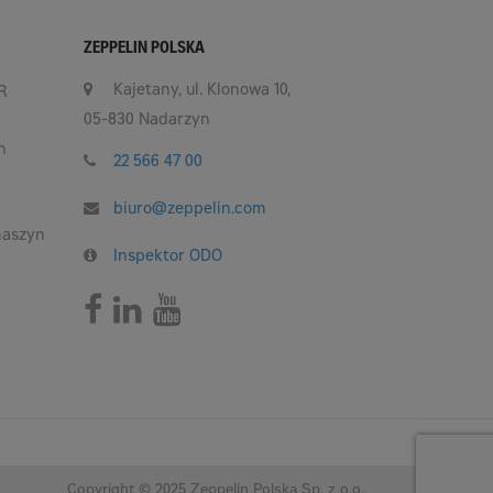
ZEPPELIN POLSKA
Kajetany, ul. Klonowa 10,
R
05-830 Nadarzyn
h
22 566 47 00
biuro@zeppelin.com
maszyn
Inspektor ODO
Copyright © 2025 Zeppelin Polska Sp. z o.o.