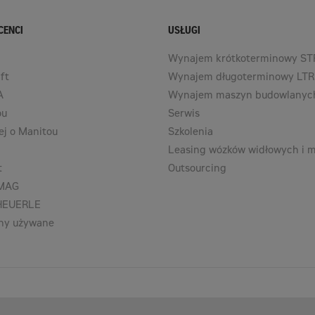
CENCI
USŁUGI
Wynajem krótkoterminowy ST
ft
Wynajem długoterminowy LTR
A
Wynajem maszyn budowlanyc
ou
Serwis
ej o Manitou
Szkolenia
Leasing wózków widłowych i 
t
Outsourcing
AMAG
CHEUERLE
ny używane