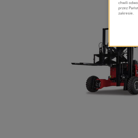
chwili odwo
przez Pańs
zakresie.