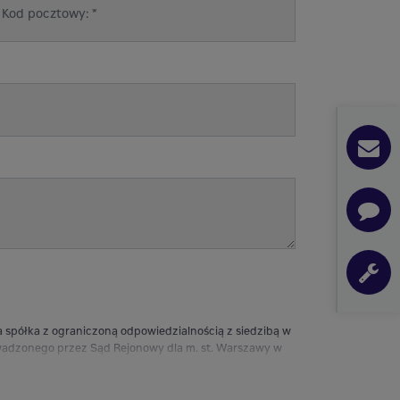
 spółka z ograniczoną odpowiedzialnością z siedzibą w
owadzonego przez Sąd Rejonowy dla m. st. Warszawy w
u prowadzenia ankiet i statystyk handlowych, wysyłania
ktroniczną.