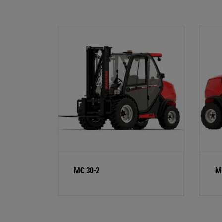
MC 30-2
M