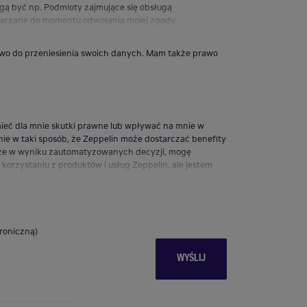
ą być np. Podmioty zajmujące się obsługą
arzane do momentu odwołania mojej zgody.
rawo do przeniesienia swoich danych. Mam także prawo
eć dla mnie skutki prawne lub wpływać na mnie w
e w taki sposób, że Zeppelin może dostarczać benefity
, że w wyniku zautomatyzowanych decyzji, mogę
orzystaniu z produktów i usług Zeppelin, ale jestem
troniczną)