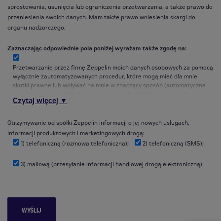
sprostowania, usunięcia lub ograniczenia przetwarzania, a także prawo do
wysyłania wiadomości handlowych drogą elektroniczną.
przeniesienia swoich danych. Mam także prawo wniesienia skargi do
organu nadzorczego.
Zaznaczając odpowiednie pola poniżej wyrażam także zgodę na:
Przetwarzanie przez firmę Zeppelin moich danych osobowych za pomocą
wyłącznie zautomatyzowanych procedur, które mogą mieć dla mnie
skutki prawne lub wpływać na mnie w znaczący sposób (automatyczne
podejmowanie decyzji). Oznacza to, że moje dane osobowe mogą być
Czytaj więcej ▼
przetwarzane automatycznie w taki sposób, że Zeppelin może
dostarczać benefity i oferty dopasowane do moich preferencji i/lub
zainteresowań, zgodnie z ustalonymi działaniami biznesowymi. Jestem
Otrzymywanie od spółki Zeppelin informacji o jej nowych usługach,
świadomy, że w wyniku zautomatyzowanych decyzji, mogę otrzymywać
informacji produktowych i marketingowych drogą:
dodatkowe benefity i oferty. Nie wyrażenie przeze mnie zgody na
1) telefoniczną (rozmowa telefoniczna);
2) telefoniczną (SMS);
profilowanie nie ograniczy mnie w żaden sposób, w korzystaniu z
produktów i usług Zeppelin, ale jestem świadomy, że w takim wypadku
3) mailową (przesyłanie informacji handlowej drogą elektroniczną)
Zeppelin może nie zaoferować mi pewnych korzyści i benefitów.