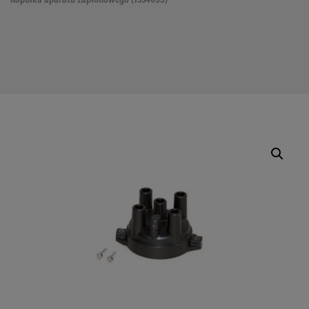
Kopułka aparatu zapłonowego (1554033)