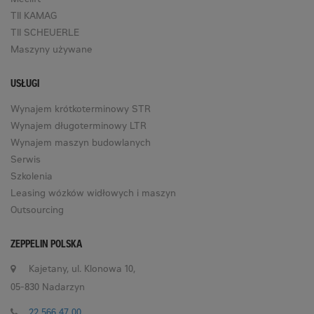
Meclift
TII KAMAG
TII SCHEUERLE
Maszyny używane
USŁUGI
Wynajem krótkoterminowy STR
Wynajem długoterminowy LTR
Wynajem maszyn budowlanych
Serwis
Szkolenia
Leasing wózków widłowych i maszyn
Outsourcing
ZEPPELIN POLSKA
Kajetany, ul. Klonowa 10,
05-830 Nadarzyn
22 566 47 00