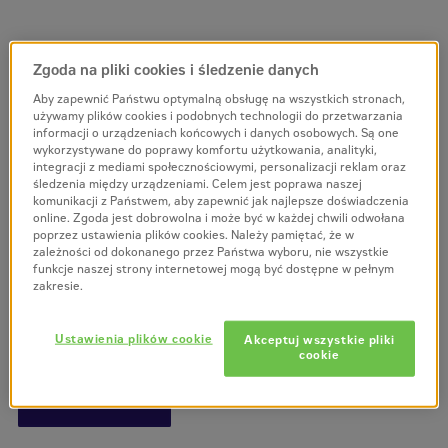
Zgoda na pliki cookies i śledzenie danych
Kopułka aparatu
Aby zapewnić Państwu optymalną obsługę na wszystkich stronach,
zapłonowego
używamy plików cookies i podobnych technologii do przetwarzania
informacji o urządzeniach końcowych i danych osobowych. Są one
wykorzystywane do poprawy komfortu użytkowania, analityki,
(1554033)
integracji z mediami społecznościowymi, personalizacji reklam oraz
śledzenia między urządzeniami. Celem jest poprawa naszej
komunikacji z Państwem, aby zapewnić jak najlepsze doświadczenia
Numer części
1554033
online. Zgoda jest dobrowolna i może być w każdej chwili odwołana
poprzez ustawienia plików cookies. Należy pamiętać, że w
Odpowiednie do maszyn:
zależności od dokonanego przez Państwa wyboru, nie wszystkie
funkcje naszej strony internetowej mogą być dostępne w pełnym
F001, H177, L177
zakresie.
* są to początki nr seryjnych maszyn Hyster.
Ustawienia plików cookie
Akceptuj wszystkie pliki
Producent –
Hyster
cookie
Zapytaj o produkt