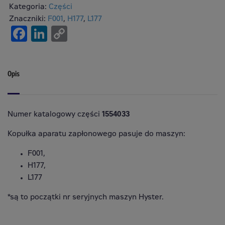
Kategoria:
Części
Znaczniki:
F001
,
H177
,
L177
Facebook
LinkedIn
Copy
Link
Opis
Numer katalogowy części
1554033
Kopułka aparatu zapłonowego pasuje do maszyn:
F001,
H177,
L177
*są to początki nr seryjnych maszyn Hyster.