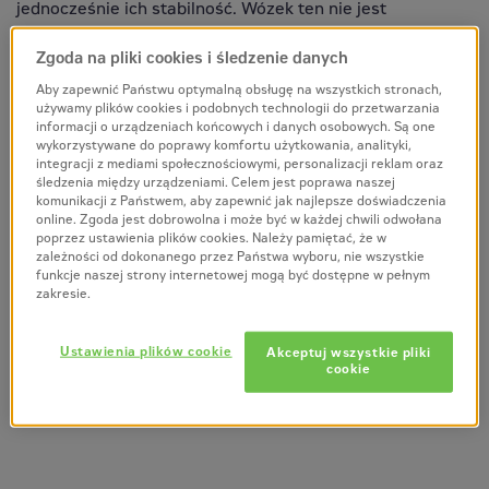
jednocześnie ich stabilność. Wózek ten nie jest
przeznaczony do podnoszenia na dużą wysokość, ale
Zgoda na pliki cookies i śledzenie danych
idealnie sprawdza się w transporcie poziomym oraz w
przestrzeniach z lekkim nachyleniem.
Aby zapewnić Państwu optymalną obsługę na wszystkich stronach,
używamy plików cookies i podobnych technologii do przetwarzania
informacji o urządzeniach końcowych i danych osobowych. Są one
wykorzystywane do poprawy komfortu użytkowania, analityki,
Dlaczego warto wybrać ręczny wózek paletowy
integracji z mediami społecznościowymi, personalizacji reklam oraz
śledzenia między urządzeniami. Celem jest poprawa naszej
Manitou?
komunikacji z Państwem, aby zapewnić jak najlepsze doświadczenia
online. Zgoda jest dobrowolna i może być w każdej chwili odwołana
Zwiększone bezpieczeństwo dla operatorów
poprzez ustawienia plików cookies. Należy pamiętać, że w
Prosta obsługa
zależności od dokonanego przez Państwa wyboru, nie wszystkie
funkcje naszej strony internetowej mogą być dostępne w pełnym
Uniwersalność zastosowań
zakresie.
Wytrzymała konstrukcja, zapewniająca
długowieczność
Ustawienia plików cookie
Akceptuj wszystkie pliki
Łatwość konserwacji
cookie
Niezawodność działania