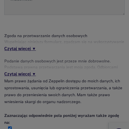
Zgoda na przetwarzanie danych osobowych
Wypełniając niniejszy formularz, zgadzam się na wykorzystywanie
podanych przeze mnie danych osobowych firmie Zeppelin Polska
Czytaj więcej ▼
spółka z ograniczoną odpowiedzialnością z siedzibą w
Kajetanach, gmina Nadarzyn (05-830), przy ul. Klonowej 10,
Podanie danych osobowych jest przeze mnie dobrowolne.
wpisaną do Rejestru Przedsiębiorców Krajowego Rejestru
Podstawą prawną przetwarzania jest moja zgoda. Odbiorcami
Sądowego prowadzonego przez Sąd Rejonowy dla m. st.
danych mogą być np. Podmioty zajmujące się obsługą
Czytaj więcej ▼
Warszawy w Warszawie, XIV Wydział Gospodarczy KRS o
informatyczną administratora danych. Mam prawo wycofania
Mam prawo żądania od Zeppelin dostępu do moich danych, ich
numerze 0000148847, NIP 5213224223, REGON: 015292070, (zwanym
mojej zgody w dowolnym momencie. Moje dane osobowe będą
sprostowania, usunięcia lub ograniczenia przetwarzania, a także
dalej "Zeppelin"),w celu prowadzenia ankiet i statystyk
przetwarzane do momentu odwołania mojej zgody.
prawo do przeniesienia swoich danych. Mam także prawo
handlowych, wysyłania wiadomości biznesowych i zaproszeń na
wniesienia skargi do organu nadzorczego.
imprezy organizowane przez Zeppelin, w tym wysyłania
wiadomości handlowych drogą elektroniczną.
Zaznaczając odpowiednie pola poniżej wyrażam także zgodę
na: